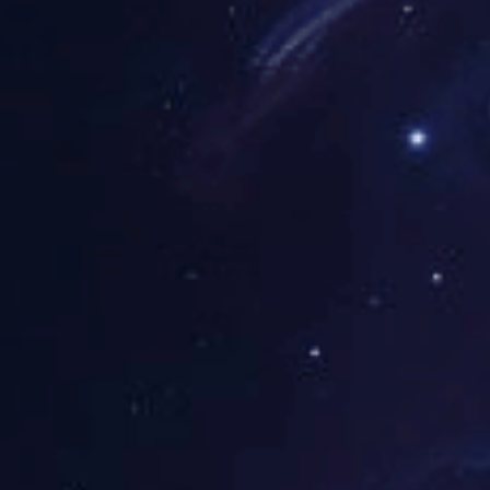
英超争冠白热化
曼城、阿森纳、利物浦三强争
后一轮决定冠军归属。
意甲复兴之路
国际米兰、AC米兰、尤文图
跑意甲积分榜？
球队百科