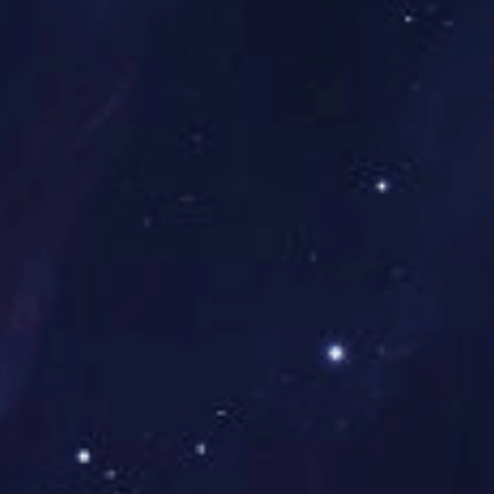
排球
世界男排联赛：中国队表现抢眼
读 7200
前天
阅读
区