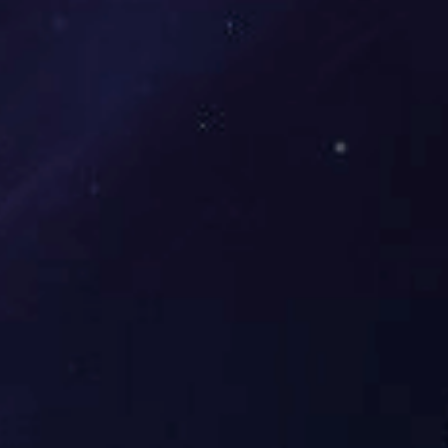
查看详情 →
克里斯蒂亚诺·罗纳尔多：自律的楷模
在继
五个金球奖得主，C罗用实力证明年龄不是限制...
查看详情 →