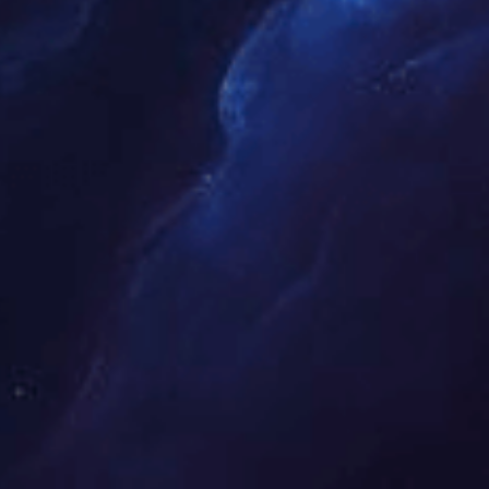
巴塞罗那：Tiki-Taka战术的发源地
从克鲁伊夫到瓜迪奥拉，巴萨始终坚守传控足球的理念...
查看详情 →
拜仁慕尼黑：安联球场的绿色风暴
..
德甲霸主，欧洲顶级强队，连续多年称霸国内联赛...