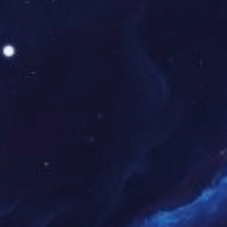
西甲国家德比经典重现
霸，最
皇马对阵巴萨，火星撞地球般的
再次上演。
德甲豪门更迭
斯谁能领
拜仁慕尼黑的统治力是否受到挑
多特蒙德的崛起。